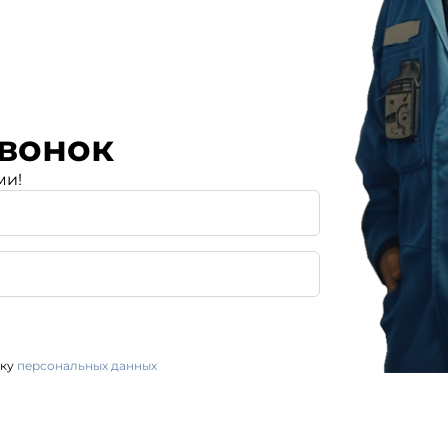
вонок
ми!
тку
персональных данных